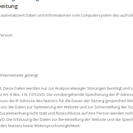
beitung
em automatisiert Daten und Informationen vom Computersystem des aufru
Version
nternetseite gelangt
t. Diese Daten werden nur zur Analyse etwaiger Störungen benötigt und 
 Art. 6 Abs. 1 lit. f DSGVO. Die vorübergehende Speicherung der IP-Adres
ss die IP-Adresse des Nutzers für die Dauer der Sitzung gespeichert bleib
 uns die Daten zur Optimierung der Website und zur Sicherstellung der Si
usammenhang nicht statt und Rückschlüsse auf ihre Person werden nicht 
GVO. Die Erfassung der Daten zur Bereitstellung der Website und die Speich
ns des Nutzers keine Widerspruchsmöglichkeit.