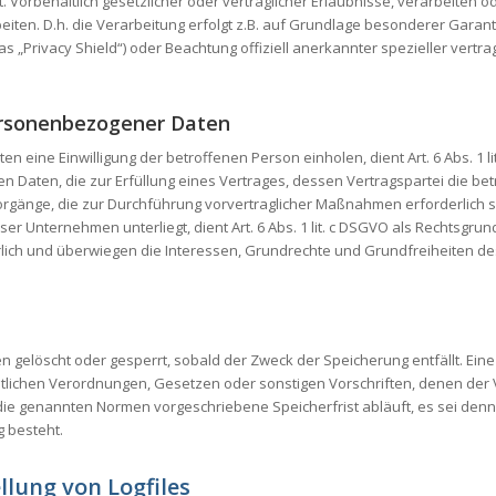
Vorbehaltlich gesetzlicher oder vertraglicher Erlaubnisse, verarbeiten od
ten. D.h. die Verarbeitung erfolgt z.B. auf Grundlage besonderer Garantie
 „Privacy Shield“) oder Beachtung offiziell anerkannter spezieller vertra
personenbezogener Daten
 eine Einwilligung der betroffenen Person einholen, dient Art. 6 Abs. 1 
en, die zur Erfüllung eines Vertrages, dessen Vertragspartei die betroffene
vorgänge, die zur Durchführung vorvertraglicher Maßnahmen erforderlich
unser Unternehmen unterliegt, dient Art. 6 Abs. 1 lit. c DSGVO als Rechtsgr
ich und überwiegen die Interessen, Grundrechte und Grundfreiheiten des B
elöscht oder gesperrt, sobald der Zweck der Speicherung entfällt. Ein
lichen Verordnungen, Gesetzen oder sonstigen Vorschriften, denen der V
ie genannten Normen vorgeschriebene Speicherfrist abläuft, es sei denn,
g besteht.
ellung von Logfiles