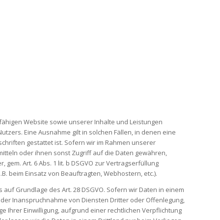
fähigen Website sowie unserer Inhalte und Leistungen
tzers. Eine Ausnahme gilt in solchen Fällen, in denen eine
schriften gestattet ist. Sofern wir im Rahmen unserer
tteln oder ihnen sonst Zugriff auf die Daten gewähren,
, gem. Art. 6 Abs. 1 lit. b DSGVO zur Vertragserfüllung
z.B. beim Einsatz von Beauftragten, Webhostern, etc.).
es auf Grundlage des Art. 28 DSGVO. Sofern wir Daten in einem
n der Inanspruchnahme von Diensten Dritter oder Offenlegung,
ge Ihrer Einwilligung, aufgrund einer rechtlichen Verpflichtung