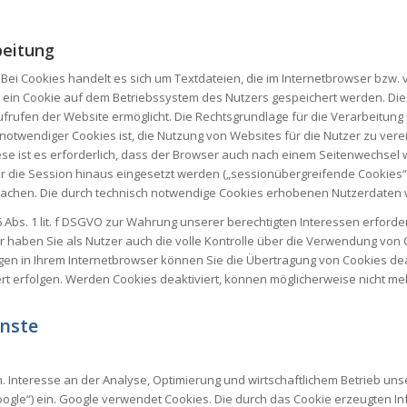
beitung
Bei Cookies handelt es sich um Textdateien, die im Internetbrowser bz
 ein Cookie auf dem Betriebssystem des Nutzers gespeichert werden. Dies
Aufrufen der Website ermöglicht. Die Rechtsgrundlage für die Verarbeit
h notwendiger Cookies ist, die Nutzung von Websites für die Nutzer zu ver
ese ist es erforderlich, dass der Browser auch nach einem Seitenwechsel
er die Session hinaus eingesetzt werden („sessionübergreifende Cookies“
machen. Die durch technisch notwendige Cookies erhobenen Nutzerdaten we
 Abs. 1 lit. f DSGVO zur Wahrung unserer berechtigten Interessen erford
r haben Sie als Nutzer auch die volle Kontrolle über die Verwendung vo
gen in Ihrem Internetbrowser können Sie die Übertragung von Cookies de
rt erfolgen. Werden Cookies deaktiviert, können möglicherweise nicht me
enste
 Interesse an der Analyse, Optimierung und wirtschaftlichem Betrieb unser
oogle“) ein. Google verwendet Cookies. Die durch das Cookie erzeugten 