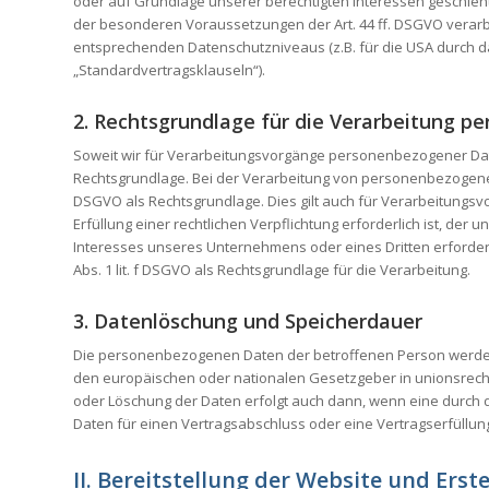
oder auf Grundlage unserer berechtigten Interessen geschieht. 
der besonderen Voraussetzungen der Art. 44 ff. DSGVO verarbei
entsprechenden Datenschutzniveaus (z.B. für die USA durch das
„Standardvertragsklauseln“).
2. Rechtsgrundlage für die Verarbeitung 
Soweit wir für Verarbeitungsvorgänge personenbezogener Daten
Rechtsgrundlage. Bei der Verarbeitung von personenbezogenen Dat
DSGVO als Rechtsgrundlage. Dies gilt auch für Verarbeitungs
Erfüllung einer rechtlichen Verpflichtung erforderlich ist, der 
Interesses unseres Unternehmens oder eines Dritten erforderl
Abs. 1 lit. f DSGVO als Rechtsgrundlage für die Verarbeitung.
3. Datenlöschung und Speicherdauer
Die personenbezogenen Daten der betroffenen Person werden g
den europäischen oder nationalen Gesetzgeber in unionsrecht
oder Löschung der Daten erfolgt auch dann, wenn eine durch d
Daten für einen Vertragsabschluss oder eine Vertragserfüllun
II. Bereitstellung der Website und Erst