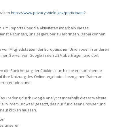
uhalten
https://www.privacyshield.gov/participant?
 um Reports über die Aktivitäten innerhalb dieses
enstleistungen, uns gegenüber zu erbringen. Dabei können
alb von Mitgliedstaaten der Europäischen Union oder in anderen
einen Server von Google in den USA übertragen und dort
en die Speicherung der Cookies durch eine entsprechende
 auf ihre Nutzung des Onlineangebotes bezogenen Daten an
herunterladen und
as Tracking durch Google Analytics innerhalb dieser Website
kie in Ihrem Browser gesetzt, das nur für diesen Browser und
rneut klicken müssen.
von
ps unserer