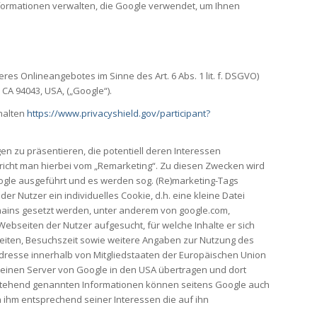
formationen verwalten, die Google verwendet, um Ihnen
es Onlineangebotes im Sinne des Art. 6 Abs. 1 lit. f. DSGVO)
CA 94043, USA, („Google“).
uhalten
https://www.privacyshield.gov/participant?
n zu präsentieren, die potentiell deren Interessen
spricht man hierbei vom „Remarketing“. Zu diesen Zwecken wird
ogle ausgeführt und es werden sog. (Re)marketing-Tags
r Nutzer ein individuelles Cookie, d.h. eine kleine Datei
ains gesetzt werden, unter anderem von google.com,
Webseiten der Nutzer aufgesucht, für welche Inhalte er sich
seiten, Besuchszeit sowie weitere Angaben zur Nutzung des
-Adresse innerhalb von Mitgliedstaaten der Europäischen Union
einen Server von Google in den USA übertragen und dort
rstehend genannten Informationen können seitens Google auch
ihm entsprechend seiner Interessen die auf ihn