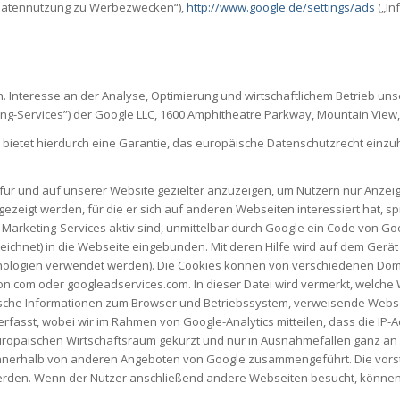
Datennutzung zu Werbezwecken“),
http://www.google.de/settings/ads
(„In
 Interesse an der Analyse, Optimierung und wirtschaftlichem Betrieb unser
ng-Services”) der Google LLC, 1600 Amphitheatre Parkway, Mountain View, 
d bietet hierdurch eine Garantie, das europäische Datenschutzrecht einz
r und auf unserer Website gezielter anzuzeigen, um Nutzern nur Anzeige
gezeigt werden, für die er sich auf anderen Webseiten interessiert hat, 
Marketing-Services aktiv sind, unmittelbar durch Google ein Code von Go
chnet) in die Webseite eingebunden. Mit deren Hilfe wird auf dem Gerät de
hnologien verwendet werden). Die Cookies können von verschiedenen Dom
on.com oder googleadservices.com. In dieser Datei wird vermerkt, welche 
chnische Informationen zum Browser und Betriebssystem, verweisende Web
erfasst, wobei wir im Rahmen von Google-Analytics mitteilen, dass die IP
opäischen Wirtschaftsraum gekürzt und nur in Ausnahmefällen ganz an 
ers innerhalb von anderen Angeboten von Google zusammengeführt. Die vo
rden. Wenn der Nutzer anschließend andere Webseiten besucht, können 