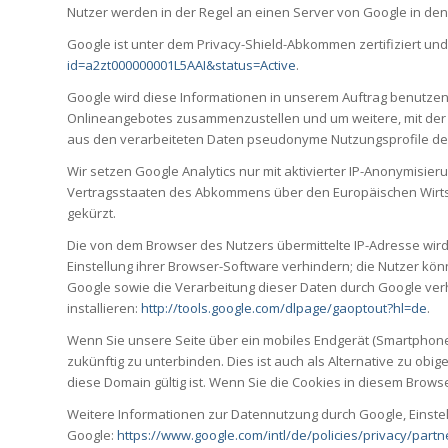
Nutzer werden in der Regel an einen Server von Google in den
Google ist unter dem Privacy-Shield-Abkommen zertifiziert un
id=a2zt000000001L5AAI&status=Active
.
Google wird diese Informationen in unserem Auftrag benutzen
Onlineangebotes zusammenzustellen und um weitere, mit der 
aus den verarbeiteten Daten pseudonyme Nutzungsprofile der 
Wir setzen Google Analytics nur mit aktivierter IP-Anonymisie
Vertragsstaaten des Abkommens über den Europäischen Wirtsch
gekürzt.
Die von dem Browser des Nutzers übermittelte IP-Adresse wi
Einstellung ihrer Browser-Software verhindern; die Nutzer k
Google sowie die Verarbeitung dieser Daten durch Google ver
installieren:
http://tools.google.com/dlpage/gaoptout?hl=de
.
Wenn Sie unsere Seite über ein mobiles Endgerät (Smartphone 
zukünftig zu unterbinden. Dies ist auch als Alternative zu ob
diese Domain gültig ist. Wenn Sie die Cookies in diesem Brows
Weitere Informationen zur Datennutzung durch Google, Einste
Google:
https://www.google.com/intl/de/policies/privacy/partn