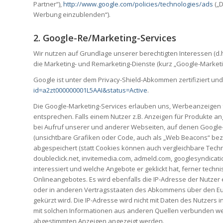
Partner“),
http://www.google.com/policies/technologies/ads
(„
Werbung einzublenden“).
2. Google-Re/Marketing-Services
Wir nutzen auf Grundlage unserer berechtigten Interessen (d.h.
die Marketing- und Remarketing-Dienste (kurz „Google-Marketi
Google ist unter dem Privacy-Shield-Abkommen zertifiziert un
id=a2zt000000001L5AAI&status=Active
.
Die Google-Marketing-Services erlauben uns, Werbeanzeigen fü
entsprechen. Falls einem Nutzer z.B. Anzeigen für Produkte an
bei Aufruf unserer und anderer Webseiten, auf denen Google-
(unsichtbare Grafiken oder Code, auch als „Web Beacons“ bezei
abgespeichert (statt Cookies können auch vergleichbare Tec
doubleclick.net, invitemedia.com, admeld.com, googlesyndicati
interessiert und welche Angebote er geklickt hat, ferner te
Onlineangebotes. Es wird ebenfalls die IP-Adresse der Nutzer 
oder in anderen Vertragsstaaten des Abkommens über den Eur
gekürzt wird. Die IP-Adresse wird nicht mit Daten des Nutz
mit solchen Informationen aus anderen Quellen verbunden we
abgestimmten Anzeigen angezeigt werden.