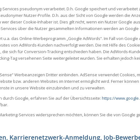
Services pseudonym verarbeitet. D.h. Google speichert und verarbeitet 
udonymer Nutzer-Profile. D.h. aus der Sicht von Google werden die Anzeig
er dieser Cookie-Inhaber ist. Dies gilt nicht, wenn ein Nutzer Google aus
Services über die Nutzer gesammelten Informationen werden an Google ü
rt u.a. das Online-Werbeprogramm „Google AdWords“. Im Fall von Google
bsites von AdWords-Kunden nachverfolgt werden. Die mit Hilfe des Cooki
, die sich für Conversion-Tracking entschieden haben. Die AdWords-Kund
king-Tag versehenen Seite weitergeleitet wurden. Sie erhalten jedoch kei
Sense“ Werbeanzeigen Dritter einbinden. AdSense verwendet Cookies, mi
ebsite bzw. anderen Websites im Internet ermöglicht wird. Ferner könne
ienste in unsere Website einzubinden und zu verwalten.
durch Google, erfahren Sie auf der Übersichtsseite:
https://www.google.
bar.
keting-Services widersprechen möchten, können Sie die von Google gest
en,
Karrierenetzwerk-Anmeldung, Job-Bewerb