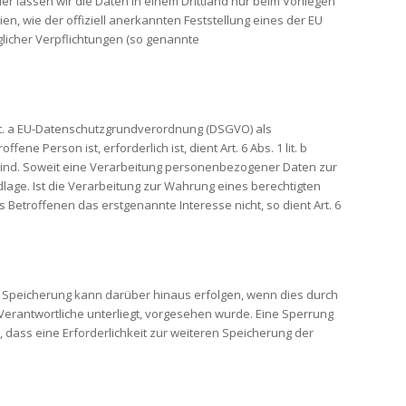
er lassen wir die Daten in einem Drittland nur beim Vorliegen
n, wie der offiziell anerkannten Feststellung eines der EU
glicher Verpflichtungen (so genannte
lit. a EU-Datenschutzgrundverordnung (DSGVO) als
 Person ist, erforderlich ist, dient Art. 6 Abs. 1 lit. b
 sind. Soweit eine Verarbeitung personenbezogener Daten zur
undlage. Ist die Verarbeitung zur Wahrung eines berechtigten
etroffenen das erstgenannte Interesse nicht, so dient Art. 6
e Speicherung kann darüber hinaus erfolgen, wenn dies durch
erantwortliche unterliegt, vorgesehen wurde. Eine Sperrung
 dass eine Erforderlichkeit zur weiteren Speicherung der