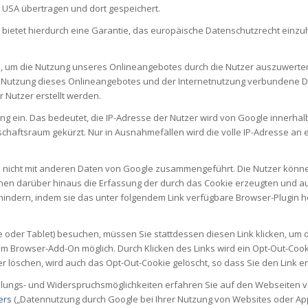
 USA übertragen und dort gespeichert.
d bietet hierdurch eine Garantie, das europäische Datenschutzrecht einz
, um die Nutzung unseres Onlineangebotes durch die Nutzer auszuwerten,
Nutzung dieses Onlineangebotes und der Internetnutzung verbundene Di
Nutzer erstellt werden.
rung ein. Das bedeutet, die IP-Adresse der Nutzer wird von Google innerh
aftsraum gekürzt. Nur in Ausnahmefällen wird die volle IP-Adresse an 
rd nicht mit anderen Daten von Google zusammengeführt. Die Nutzer könn
önnen darüber hinaus die Erfassung der durch das Cookie erzeugten und
hindern, indem sie das unter folgendem Link verfügbare Browser-Plugin 
oder Tablet) besuchen, müssen Sie stattdessen diesen Link klicken, um d
igem Browser-Add-On möglich. Durch Klicken des Links wird ein Opt-Out-Coo
er löschen, wird auch das Opt-Out-Cookie gelöscht, so dass Sie den Link e
llungs- und Widerspruchsmöglichkeiten erfahren Sie auf den Webseiten 
ers
(„Datennutzung durch Google bei Ihrer Nutzung von Websites oder Ap