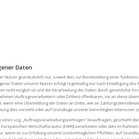
gener Daten
tzer grundsätzlich nur, soweit dies zur Bereitstellung einer funktions
ner Daten unserer Nutzer erfolgt regelmäßig nur nach Einwilligung des Nu
en nicht möglich ist und die Verarbeitung der Daten durch gesetzliche Vor
en (Auftragsverarbeitern oder Dritten) offenbaren, sie an diese übermi
B. wenn eine Übermittlung der Daten an Dritte, wie an Zahlungsdienstleister
flichtung dies vorsieht oder auf Grundlage unserer berechtigten Interessen (
e eines sog. „Auftragsverarbeitungsvertrages“ beauftragen, geschieht di
es Europäischen Wirtschaftsraums (EWR)) verarbeiten oder dies im Rahme
ur, wenn es zur Erfüllung unserer (vor)vertraglichen Pflichten, auf Grundla