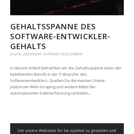
GEHALTSSPANNE DES
SOFTWARE-ENTWICKLER-
GEHALTS
DIGITAL LEADERSHIP
,
SOFTWARE DEVELOPMENT
In diesem Artikel betrachten wir die Gehaltsspanne eines der
beliebtesten Berufe in der IT-Branche: des
Softwareentwicklers. Quellen Da die meisten Online-
Jobbörsen Web-Scraping und andere Mittel der
automatisierten Datenerfassung verbieten,…
Um unsere Webseite für Sie optimal zu gestalten und